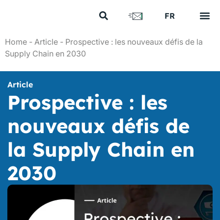
US
FR
EN
Vos e
Nos 
Nous 
Nos a
Nous 
Home
-
Article
-
Prospective : les nouveaux défis de la
Supply Chain en 2030
Article
Prospective : les
nouveaux défis de
la Supply Chain en
2030