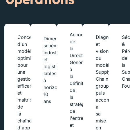
Accompagnement
Conception
Diagnostic
Séc
Dimensionnement
de
d'un
et
&
schémas
la
modèle
vision
Pér
industriels
Direction
optimisé
du
de
et
Générale
pour
modèle
la
logistiques
à
une
Supply
Sup
cibles
la
gestion
Chain
Cha
à
définition
efficace
groupe
Fou
horizon
de
et
puis
10
la
maitrisée
accompagneme
ans
stratégie
de
à
de
la
sa
l'entreprise
chaîne
mise
et
d'approvisionnement
en