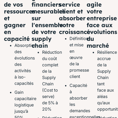
de vos
financiers
service
agile
ressources
mesurables
client et
votre
et
sur
absorber
entreprise
gagner
l'ensemble
votre
face aux
en
de votre
croissance
évolutions
capacité
supply
du
Définition
chain
marché
et mise
Absorption
en
des
Réduction
Résilience
œuvre
évolutions
du coût
accrue
de la
des
complet
de la
promesse
activités
de la
Supply
client
à iso-
Supply
Chain
capacités
Chain
tant
Capacité
(Cost to
face aux
à
Gain
serve)
aléas
absorber
capacitaire
de 5% à
qu’aux
les
logistique
20%
opportunit
demandes
jusqu’à
exceptionnelles
50%
Réduction
Réduction