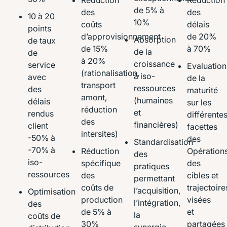
de 5% à
des
des
10 à 20
10%
coûts
délais
points
d’approvisionnement
de 20%
Absorption
de taux
de 15%
à 70%
de la
de
à 20%
croissance
service
Evaluation
(rationalisation,
à iso-
avec
de la
transport
ressources
des
maturité
amont,
(humaines
délais
sur les
réduction
et
rendus
différente
des
financières)
client
facettes
intersites)
-50% à
des
Standardisation
-70% à
Réduction
Opérations
des
iso-
spécifique
des
pratiques
ressources
des
cibles et
permettant
coûts de
trajectoire
l’acquisition,
Optimisation
production
visées
l’intégration,
des
de 5% à
et
la
coûts de
30%
partagées
synergie