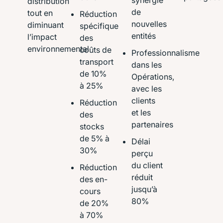
distribution
de
tout en
Réduction
nouvelles
diminuant
spécifique
entités
l’impact
des
environnemental
coûts de
Professionnalisme
transport
dans les
de 10%
Opérations,
à 25%
avec les
clients
Réduction
et les
des
partenaires
stocks
de 5% à
Délai
30%
perçu
du client
Réduction
réduit
des en-
jusqu’à
cours
80%
de 20%
à 70%