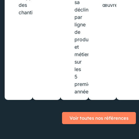
sa
des
œuvre
déclinaison
chantiers
par
ligne
de
produits
et
métiers
sur
les
5
premières
années
Voir toutes nos références