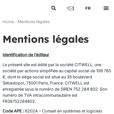
US
FR
EN
Vos e
Nos 
Nous 
Nos a
Nous 
Home
-
Mentions légales
Mentions légales
Identification de l’éditeur
Le présent site est édité par la société CITWELL, une
société par actions simplifiée au capital social de 109 760
€, dont le siège social est situé au 35 boulevard
Sébastopol, 75001 Paris, France. CITWELL est
enregistrée sous le numéro de SIREN 752 284 802. Son
numéro de TVA intracommunautaire est
FR38752284802.
Code APE :
6202A – Conseil en systèmes et logiciels