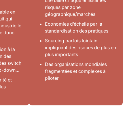
une taille critique et lisser les
risques par zone
able en
géographique/marchés
it qui
Economies d’échelle par la
ndustrielle
standardisation des pratiques
le donc
Sourcing parfois lointain
impliquant des risques de plus en
ion à la
plus importants
n des
 des switch
Des organisations mondiales
mp-down…
fragmentées et complexes à
piloter
ité et
lus