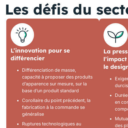
Les défis du sect
L’innovation pour se
La press
différencier
l’impact
le desig
Différenciation de masse,
capacité à proposer des produits
Exige
d’apparence sur mesure, sur la
durci
base d’un produit standard
Durée 
Corollaire du point précédent, la
en co
fabrication à la commande se
compo
généralise
Mutua
Ruptures technologiques au
des p