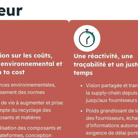
eur
ion sur les coûts,
Une réactivité, une
 environnemental et
traçabilité et un jus
n to cost
temps
nces environnementales,
Vision partagée et tra
ssement des normes
la supply-chain depuis 
jusqu’aux fournisseurs
de vie à augmenter et prise
mpte du recyclage des
Poids grandissant de l
sants et matières
des fournisseurs, éch
d’informations automat
lisation des composants et
exigence de délai port
lateformes, conception