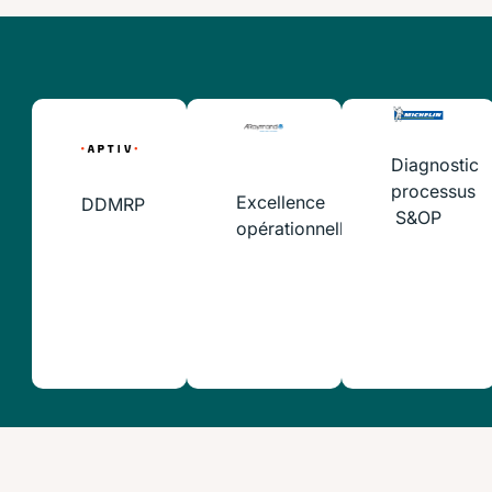
Diagnostic
processus
Excellence
DDMRP
S&OP
opérationnelle