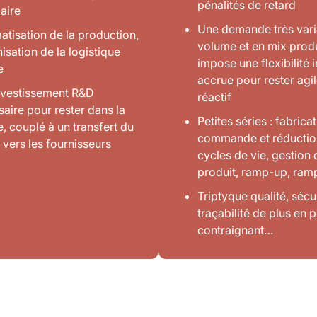
pénalités de retard
aire
Une demande très vari
tisation de la production,
volume et en mix produ
sation de la logistique
impose une flexibilité i
e
accrue pour rester agi
investissement R&D
réactif
aire pour rester dans la
Petites séries : fabricat
, couplé à un transfert du
commande et réductio
 vers les fournisseurs
cycles de vie, gestion
produit, ramp-up, ra
Triptyque qualité, sécur
traçabilité de plus en p
contraignant…