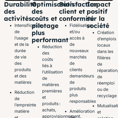
Durabilité
Optimisation
Satisfaction
Impact
des
des
client et
positif
activités
coûts et
conformité
sur la
pilotage
société
Intensification
Fidélisation
plus
de
et/ou
Création
l’usage
accès à
performant
d’emplois
et de la
de
locaux
Réduction
durée
nouveaux
dans les
des
de vie
marchés
filières
coûts
des
de
de
liés à
produits
clients
réparation
l’utilisation
et des
demandeurs
de
de
matières
de
réemploi
matières
produits
ou de
premières
Réduction
plus
recyclage
et
de
responsables
produits :
l’empreinte
Mutualisat
achats,
matière
Amélioration
et
approvisionnement,
et
de