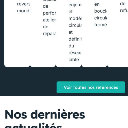
de
reverse
en
enjeux
de
ref
mondial
boucle
et
performance
circulaire
modèles
ateliers
fermée
circulaire
de
et
réparation
définition
du
réseau
cible​
Voir toutes nos références
Nos dernières
actualités