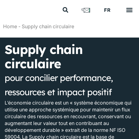
US
FR
EN
Vos e
Nos 
Nous 
Nos a
Nous 
Home
-
Supply chain circulaire
Supply chain
circulaire
pour concilier performance,
ressources et impact positif
L’économie circulaire est un « système économique qui
utilise une approche systémique pour maintenir un flux
circulaire des ressources en recouvrant, conservant ou
augmentant leur valeur tout en contribuant au
développement durable » extrait de la norme NF ISO
59004. La Supply chain circulaire est la base de