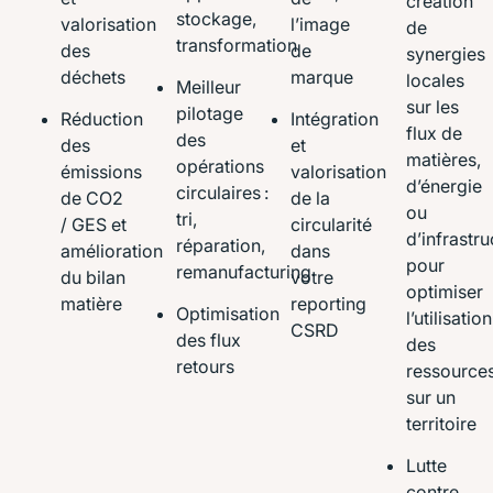
création
stockage,
valorisation
l’image
de
transformation
des
de
synergies
déchets
marque
locales
Meilleur
sur les
pilotage
Réduction
Intégration
flux de
des
des
et
matières,
opérations
émissions
valorisation
d’énergie
circulaires :
de CO2
de la
ou
tri,
/ GES et
circularité
d’infrastru
réparation,
amélioration
dans
pour
remanufacturing
du bilan
votre
optimiser
matière
reporting
Optimisation
l’utilisation
CSRD
des flux
des
retours
ressource
sur un
territoire
Lutte
contre