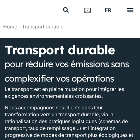
US
FR
EN
Vos e
Nos 
Nous 
Nos a
Nous 
Home
-
Transport durable
Transport durable
pour réduire vos émissions sans
complexifier vos opérations
Le transport est en pleine mutation pour intégrer les
exigences environnementales croissantes.
Nous accompagnons nos clients dans leur
transformation vers un transport durable, via la
rationalisation des pratiques logistiques (schémas de
transport, taux de remplissage…) et l’intégration
progressive de modes de transport plus écologiques et