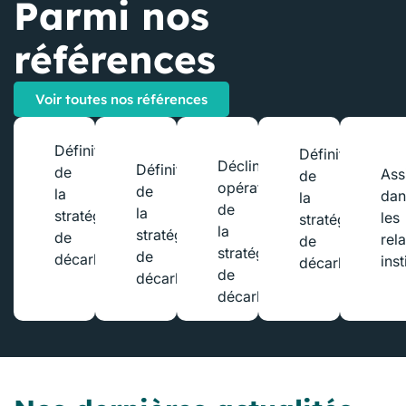
Parmi nos
références
Voir toutes nos références
Définition
Définition
Déclinaison
Définition
de
Ass
de
opérationnelle
de
la
dan
la
de
la
stratégie
les
stratégie
la
stratégie
de
rel
de
stratégie
de
décarbonation
inst
décarbonation
de
décarbonation
décarbonation