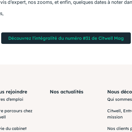
is d’expert, nos zooms, et enfin, quelques dates à noter da
s,
Découvrez l'intégralité du numéro #31 de Citwell Mag
s rejoindre
Nos actualités
Nous déco
res d’emploi
Qui sommes
re parcours chez
Citwell, Ent
well
mission
vie du cabinet
Nos clients 