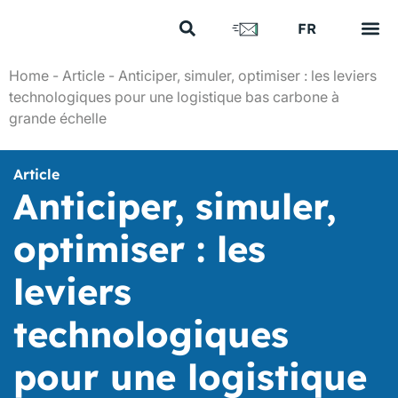
US
FR
EN
Vos e
Nos 
Nous 
Nos a
Nous 
Home
-
Article
-
Anticiper, simuler, optimiser : les leviers
technologiques pour une logistique bas carbone à
grande échelle
Article
Anticiper, simuler,
optimiser : les
leviers
technologiques
pour une logistique