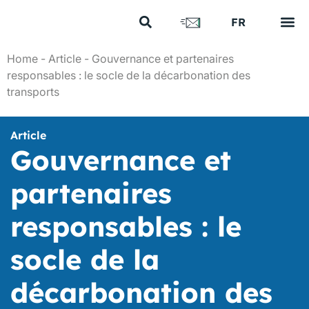
US
FR
EN
Vos e
Nos 
Nous 
Nos a
Nous 
Home
-
Article
-
Gouvernance et partenaires
responsables : le socle de la décarbonation des
transports
Article
Gouvernance et
partenaires
responsables : le
socle de la
décarbonation des