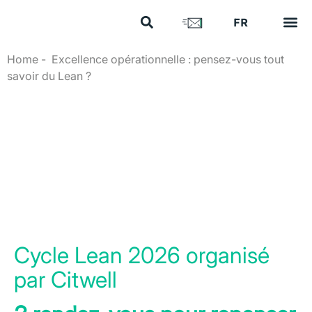
US
FR
EN
Vos e
Nos 
Nous 
Nos a
Nous 
Home
-
Excellence opérationnelle : pensez-vous tout
savoir du Lean ?
Excellence
opérationnelle :
pensez-vous tout
savoir du Lean ?
Cycle Lean 2026 organisé
par Citwell