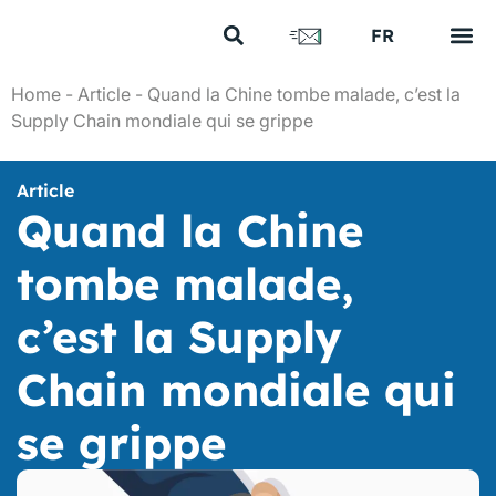
US
FR
EN
Vos e
Nos 
Nous 
Nos a
Nous 
Home
-
Article
-
Quand la Chine tombe malade, c’est la
Supply Chain mondiale qui se grippe
Article
Quand la Chine
tombe malade,
c’est la Supply
Chain mondiale qui
se grippe