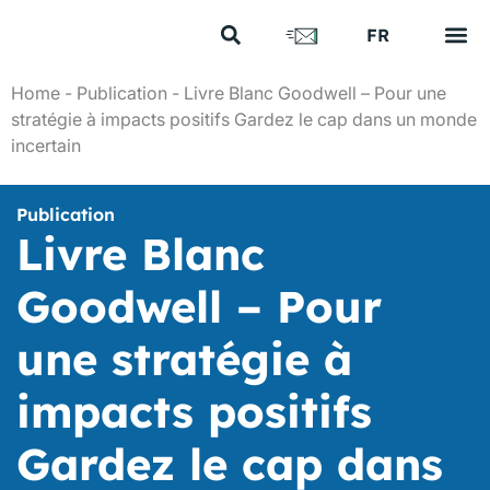
US
FR
EN
Vos e
Nos 
Nous 
Nos a
Nous 
Home
-
Publication
-
Livre Blanc Goodwell – Pour une
stratégie à impacts positifs Gardez le cap dans un monde
incertain
Publication
Livre Blanc
Goodwell – Pour
une stratégie à
impacts positifs
Gardez le cap dans