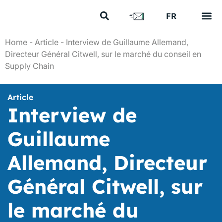
US
FR
EN
Vos e
Nos 
Nous 
Nos a
Nous 
Home
-
Article
-
Interview de Guillaume Allemand,
Directeur Général Citwell, sur le marché du conseil en
Supply Chain
Article
Interview de
Guillaume
Allemand, Directeur
Général Citwell, sur
le marché du