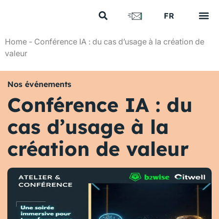
US
FR
EN
Vos e
Nos 
Nous 
Nos a
Nous 
Home
-
Conférence IA : du cas d’usage à la création de
valeur
Nos événements
Conférence IA : du
cas d’usage à la
création de valeur