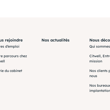
s rejoindre
Nos actualités
Nous déco
res d’emploi
Qui sommes
re parcours chez
Citwell, Ent
well
mission
vie du cabinet
Nos clients 
nous
Nos bureaux
implantatio