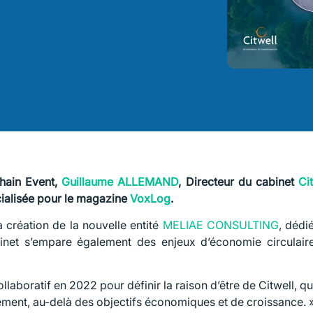
Chain Event,
Guillaume ALLEMAND
, Directeur du cabinet
Ci
cialisée pour le magazine
VoxLog
.
 création de la nouvelle entité
MELIAE CONSULTING
, dédi
abinet s’empare également des enjeux d’économie circulai
laboratif en 2022 pour définir la raison d’être de Citwell, qu
nement, au-delà des objectifs économiques et de croissance. 