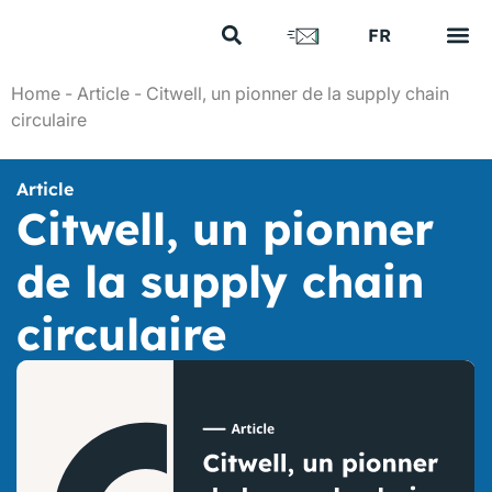
US
FR
EN
Vos e
Nos 
Nous 
Nos a
Nous 
Home
-
Article
-
Citwell, un pionner de la supply chain
circulaire
Article
Citwell, un pionner
de la supply chain
circulaire