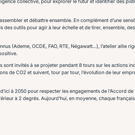
lligence collective, pour explorer le futur et identifier des pis
assembler et débattre ensemble. En complément d’une sensib
des outils pour agir à leur échelle et de tirer, ensemble, des
us (Ademe, OCDE, FAO, RTE, Négawatt…), l’atelier allie rigu
ositive.
s sont invités à se projeter pendant 8 tours sur les actions ind
ns de CO2 et suivent, tour par tour, l’évolution de leur empre
e d’ici à 2050 pour respecter les engagements de l’Accord de 
férieur à 2 degrés. Aujourd’hui, en moyenne, chaque français