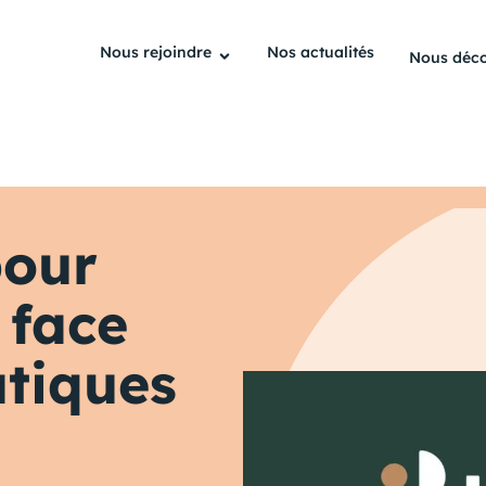
Nous rejoindre
Nos actualités
Nous déco
pour
 face
atiques